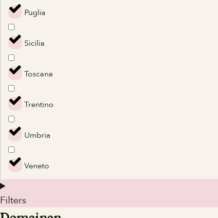
Puglia
Sicilia
Toscana
Trentino
Umbria
Veneto
Filters
Domeinen