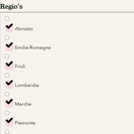
Regio's
Abruzzo
Emilia-Romagna
Friuli
Lombardia
Marche
Piemonte