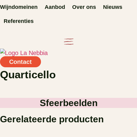
Ga
Wijndomeinen
Aanbod
Over ons
Nieuws
naar
Referenties
de
inhoud
Contact
Quarticello
Sfeerbeelden
Gerelateerde producten