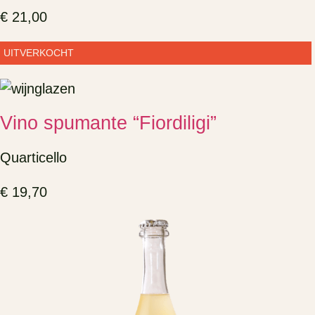
€
21,00
UITVERKOCHT
Vino spumante “Fiordiligi”
Quarticello
€
19,70