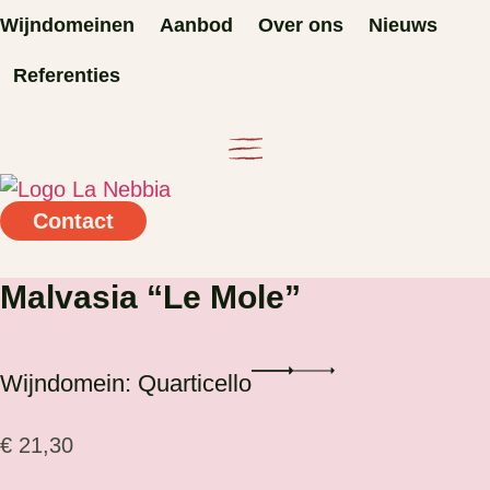
Ga
Wijndomeinen
Aanbod
Over ons
Nieuws
naar
Referenties
de
inhoud
Contact
Malvasia “Le Mole”
Wijndomein: Quarticello
€
21,30