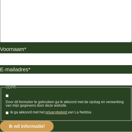
Voornaam
*
E-mailadres
*
GDPR
Door dit formulier te gebruiken ga ik akkoord met de opslag en verwerking
van mijn gegevens door deze website.
Ik ga akkoord met het
privacybeleid
van La Nebbia