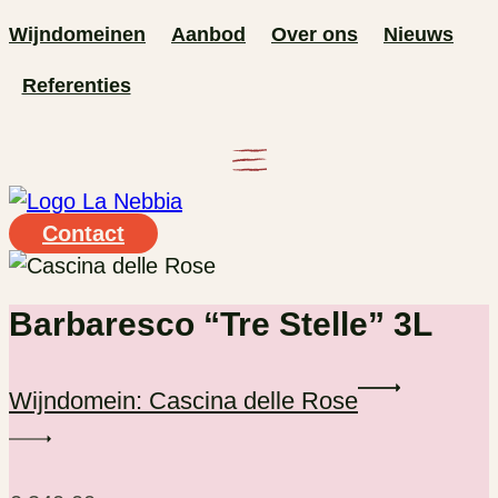
Ga
Wijndomeinen
Aanbod
Over ons
Nieuws
naar
Referenties
de
inhoud
Contact
Barbaresco “Tre Stelle” 3L
Wijndomein: Cascina delle Rose