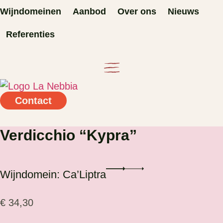
Ga
Wijndomeinen
Aanbod
Over ons
Nieuws
naar
Referenties
de
inhoud
Contact
Verdicchio “Kypra”
Wijndomein: Ca’Liptra
€
34,30