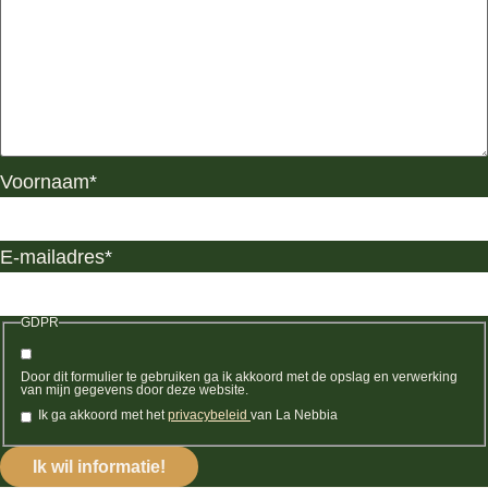
Voornaam
*
E-mailadres
*
GDPR
Door dit formulier te gebruiken ga ik akkoord met de opslag en verwerking
van mijn gegevens door deze website.
Ik ga akkoord met het
privacybeleid
van La Nebbia