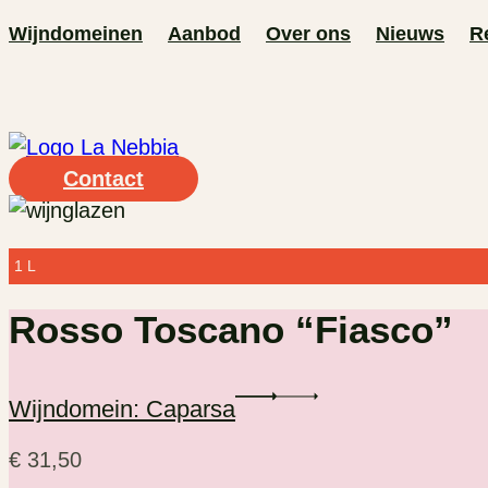
Ga
Wijndomeinen
Aanbod
Over ons
Nieuws
R
naar
de
inhoud
Contact
1 L
Rosso Toscano “Fiasco”
Wijndomein: Caparsa
€
31,50