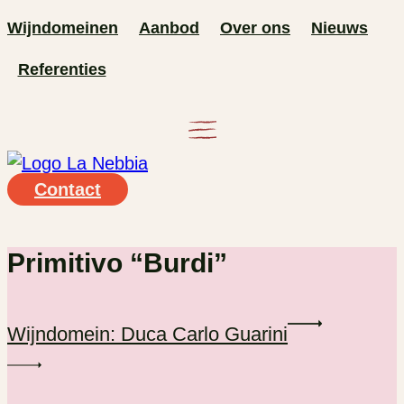
Ga
Wijndomeinen
Aanbod
Over ons
Nieuws
naar
Referenties
de
inhoud
Contact
Primitivo “Burdi”
Wijndomein: Duca Carlo Guarini