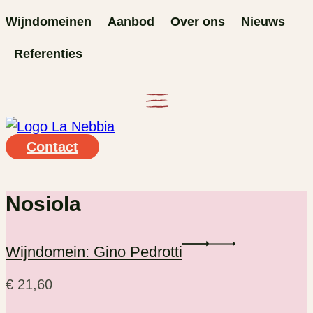
Ga
Wijndomeinen
Aanbod
Over ons
Nieuws
naar
Referenties
de
inhoud
Contact
Nosiola
Wijndomein: Gino Pedrotti
€
21,60