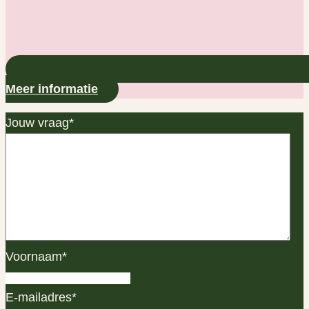
Meer informatie
Jouw vraag
*
Voornaam
*
E-mailadres
*