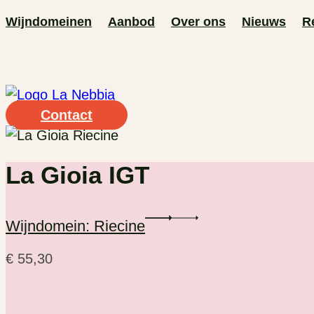
Ga
Wijndomeinen
Aanbod
Over ons
Nieuws
R
naar
de
inhoud
Contact
La Gioia IGT
Wijndomein: Riecine
€
55,30