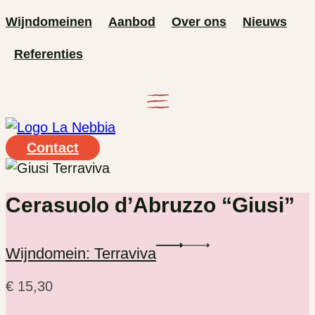
Ga
Wijndomeinen
Aanbod
Over ons
Nieuws
naar
Referenties
de
inhoud
Contact
Cerasuolo d’Abruzzo “Giusi”
Wijndomein: Terraviva
€
15,30