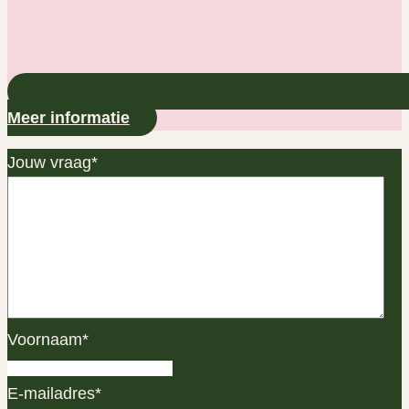
Meer informatie
Jouw vraag
*
Voornaam
*
E-mailadres
*