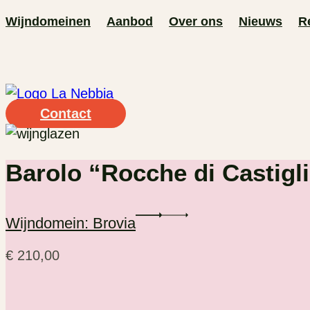
Ga
Wijndomeinen
Aanbod
Over ons
Nieuws
R
naar
de
inhoud
Contact
Barolo “Rocche di Castig
Wijndomein: Brovia
€
210,00