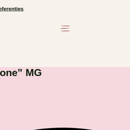
eferenties
lione” MG