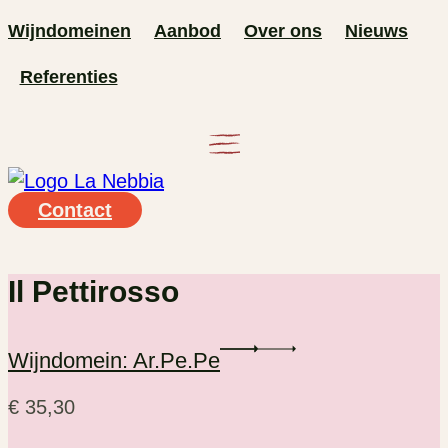
Ga
Wijndomeinen
Aanbod
Over ons
Nieuws
naar
Referenties
de
inhoud
Contact
Il Pettirosso
Wijndomein: Ar.Pe.Pe
€
35,30