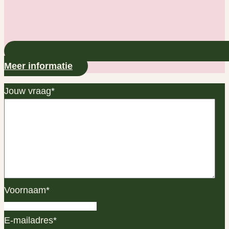
Meer informatie
Jouw vraag
*
Voornaam
*
E-mailadres
*