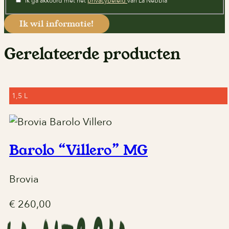
Ik ga akkoord met het
privacybeleid
van La Nebbia
Gerelateerde producten
1,5 L
Barolo “Villero” MG
Brovia
€
260,00