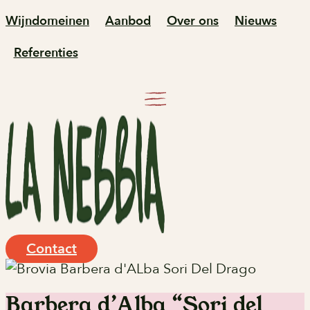
Ga
Wijndomeinen
Aanbod
Over ons
Nieuws
naar
Referenties
de
inhoud
Contact
Barbera d’Alba “Sori del